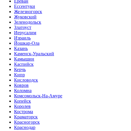
Ереван
Ессентуки
Железногорск
Жуковский
Зеленодольск
Златоуст
Иерусалим
Израиль
Йошкар-Ола
Казань
Каменск-Уральский
Камышин
Каспийск
Керчь
Кипр
Кисловодск
Ковров
Коломна
Комсомольск-На-Амуре
Копейск
Королев
Кострома
Краматорск
Красногорск
Краснодар