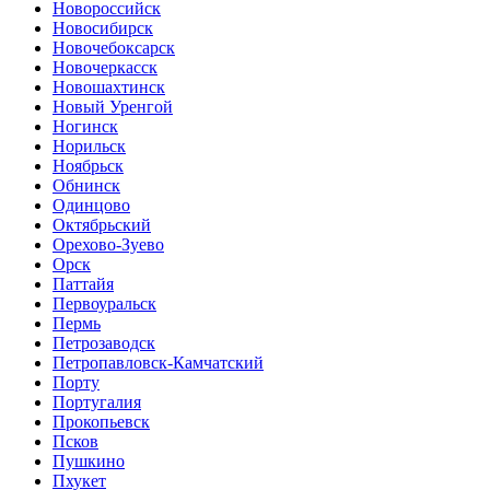
Новороссийск
Новосибирск
Новочебоксарск
Новочеркасск
Новошахтинск
Новый Уренгой
Ногинск
Норильск
Ноябрьск
Обнинск
Одинцово
Октябрьский
Орехово-Зуево
Орск
Паттайя
Первоуральск
Пермь
Петрозаводск
Петропавловск-Камчатский
Порту
Португалия
Прокопьевск
Псков
Пушкино
Пхукет