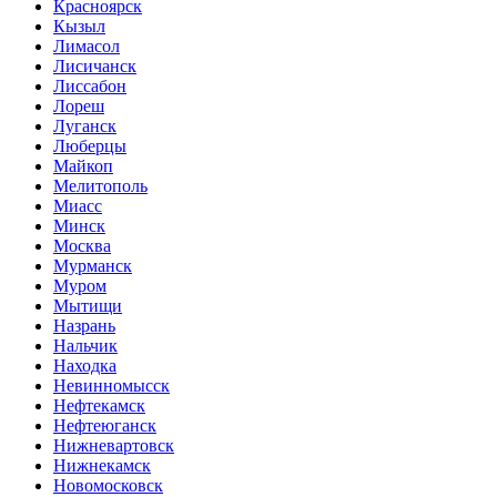
Красноярск
Кызыл
Лимасол
Лисичанск
Лиссабон
Лореш
Луганск
Люберцы
Майкоп
Мелитополь
Миасс
Минск
Москва
Мурманск
Муром
Мытищи
Назрань
Нальчик
Находка
Невинномысск
Нефтекамск
Нефтеюганск
Нижневартовск
Нижнекамск
Новомосковск