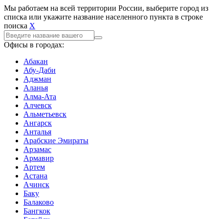
Мы работаем на всей территории России, выберите город из
списка или укажите название населенного пункта в строке
поиска
X
Офисы в городах:
Абакан
Абу-Даби
Аджман
Аланья
Алма-Ата
Алчевск
Альметьевск
Ангарск
Анталья
Арабские Эмираты
Арзамас
Армавир
Артем
Астана
Ачинск
Баку
Балаково
Бангкок