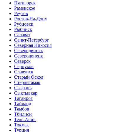
Пятигорск
Раменское
Реутов
Ростов-На-Дону
Рубцовск
Рыбинск
Салават
Санкт-Петербург
Северная Никосия
Северодвинск
Северодонецк
Северск
Серпухов
Славянск
Старый Оскол
Стерлитамак
Сызрань
Сыктывкар
Таганрог
Тайланд
Тамбов
Тбилиси
Тель-Авив
Токмак
Турция