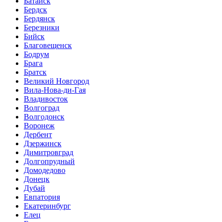
Батайск
Бердск
Бердянск
Березники
Бийск
Благовещенск
Бодрум
Брага
Братск
Великий Новгород
Вила-Нова-ди-Гая
Владивосток
Волгоград
Волгодонск
Воронеж
Дербент
Дзержинск
Димитровград
Долгопрудный
Домодедово
Донецк
Дубай
Евпатория
Екатеринбург
Елец